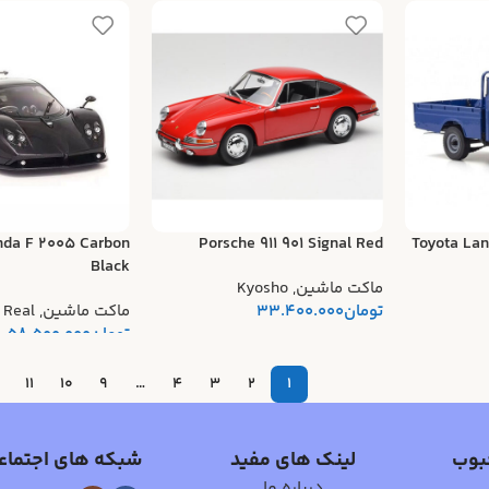
nda F 2005 Carbon
Porsche 911 901 Signal Red
Toyota Lan
Black
ماکت ماشین
,
Kyosho
تومان
33.400.000
ماکت ماشین
,
 Real
تومان
58.500.000
11
10
9
…
4
3
2
1
بوب
لینک های مفید
شبکه های اجتماع
درباره ما