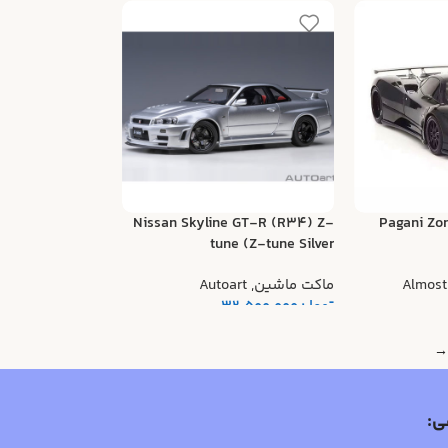
Nissan Skyline GT-R (R34) Z-
Pagani Zo
tune (Z-tune Silver
Almost
ماکت ماشین
,
Autoart
تومان
32.500.000
→
ی: