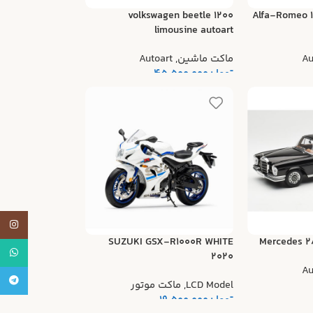
volkswagen beetle 1200
Alfa-Romeo 1
limousine autoart
Au
ماکت ماشین
,
Autoart
تومان
45.500.000
tagram
SUZUKI GSX-R1000R WHITE
Mercedes 2
atsApp
2020
Au
legram
LCD Model
,
ماکت موتور
تومان
19.500.000