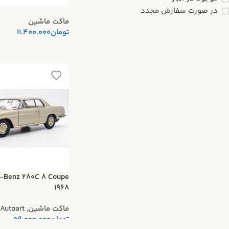
در صورت سفارش مجدد
ماکت ماشین
تومان
11.400.000
-Benz 280C 8 Coupe
1968
ماکت ماشین
,
Autoart
تومان
59.000.000