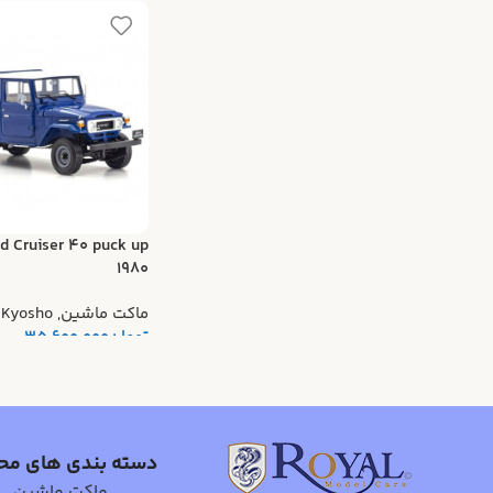
d Cruiser 40 puck up
1980
ماکت ماشین
,
Kyosho
تومان
35.600.000
دسته بندی های مح
ماکت ماشین