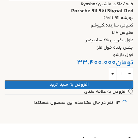
خانه
ماکت ماشین
Kyosho
Porsche 911 901 Signal Red
پورشه 911 (901)
کمپانی سازنده:کیوشو
مقیاس 1.18
طول تقریبی 25 سانتیمتر
جنس بنده فول فلز
فول بازشو
تومان
33.400.000
افزودن به سبد خرید
افزودن به علاقه مندی
13
نفر در حال مشاهده این محصول هستند!