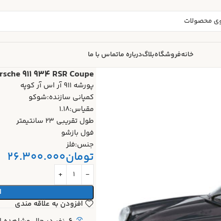
خانه
فروشگاه
بلاگ
درباره ما
تماس با ما
خانه
ماکت ماشین
 RSR Coupe
rsche 911 934 RSR Coupe
پورشه 911 آر اس آر کوپه
کمپانی سازنده:شوکو
مقیاس:1.18
طول تقریبی 23 سانتیمتر
فول بازشو
جنس:فلز
تومان
26.300.000
ا
افزودن به علاقه مندی