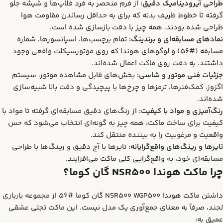
طراحی آیرودینامیک دقیق:
از فرم منحصر به فرد فلاپ‌ها و شیشه جلو
گرفته تا خطوط ظریف بدنه که برای به حداقل رساندن مقاومت هوا
طراحی شده بودند، همه چیز با دقت بازسازی شده است.
نمادهای مسابقه‌ای و برندینگ:
تمام برچسب‌ها، اسپانسورها، شماره
مسابقه (#56) و لوگوهای هوندا که روی موتورسیکلت واقعی وجود
داشتند، به دقت روی ماکت اعمال شده‌اند.
جزئیات فنی موتور و شاسی:
بخش‌های قابل مشاهده موتور، سیستم
اگزوز، کمک‌فنرها، ترمزها و چرخ‌ها با پیچیدگی و دقت بالا شبیه‌سازی
شده‌اند.
رنگ‌آمیزی و مواد با کیفیت:
از رنگ‌های دقیق مسابقه‌ای گرفته تا مواد با
کیفیت برای ساخت ماکت، همه چیز به گونه‌ای انتخاب می‌شود که حس
واقعیت و مرغوبیت را به بیننده منتقل کند.
تایرها و رینگ‌های واقع‌گرایانه:
تایرها با آج دقیق و رینگ‌ها با طراحی
مسابقه‌ای خود، به واقع‌گرایی کلی ماکت می‌افزایند.
چرا ماکت هوندا NSR500 گان کوما؟
داشتن ماکت هوندا NSR500 WGP500 گان کوما #56 از مجموعه بارباری
لجند، صرفاً به معنای جمع‌آوری یک مدل نیست. این ماکت تجلی عشقی
عمیق به: