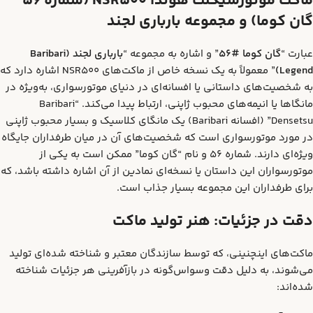
ماکت موتورسیکلت هوندا NSR500 (شماره 56
گان کوما) و مجموعه بارباری لجند
عبارت “
گان کوما #56
” و اشاره به مجموعه “
بارباری لجند (Baribari
Legend)
” معمولاً به یک نسخه خاص از ماکت‌های NSR500 اشاره دارد که
به شخصیت‌های داستانی یا افسانه‌ای در دنیای موتورسواری، به‌ویژه در
مانگاها یا انیمه‌های محبوب ژاپنی، ارتباط پیدا می‌کند. “Baribari
Densetsu” (افسانه Baribari) یک مانگای کلاسیک و بسیار محبوب ژاپنی
در مورد موتورسواری است که شخصیت‌های آن در میان طرفداران جایگاه
ویژه‌ای دارند. شماره 56 و نام “گان کوما” ممکن است به یکی از
موتورسواران این داستان یا نسخه‌ای نمادین از آن اشاره داشته باشد، که
برای طرفداران این مجموعه بسیار جذاب است.
دقت در جزئیات: هنر تولید ماکت
ماکت‌های اینچنینی، که توسط سازندگان معتبر و شناخته شده‌ای تولید
می‌شوند، به دلیل دقت وسواس‌گونه در بازآفرینی هر جزئیات شناخته
شده‌اند: