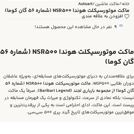
خانه
ماکت ماشین
Autoart
ماکت موتورسیکلت هوندا NSR500 (شماره 56 گان کوما)
افزودن به علاقه مندی
9
نفر در حال مشاهده این محصول هستند!
ماکت موتورسیکلت هوندا NSR500 (شماره 56
گان کوما)
برای علاقه‌مندان به دنیای موتورسیکلت‌های مسابقه‌ای، به‌ویژه عاشقان
دوران طلایی WGP500،
ماکت موتورسیکلت هوندا NSR500 (شماره 56
گان کوما) از مجموعه بارباری لجند (Baribari Legend)
، صرفاً یک ماکت
نیست؛ بلکه نمادی از سرعت، تکنولوژی و میراث یک قهرمان مسابقه در
پیست است. این ماکت، ادای احترامی است به یکی از پرقدرت‌ترین و
موفق‌ترین موتورسیکلت‌های تاریخ گرند پری 500 سی‌سی.