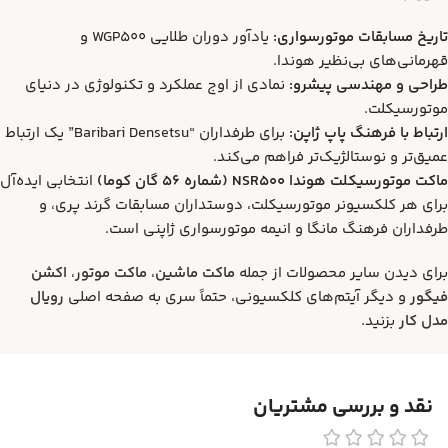
تاریخ مسابقات موتورسواری:
یادآور دوران طلایی WGP500 و
قهرمانی‌های بی‌نظیر هوندا.
طراحی و مهندسی پیشرو:
نمادی از اوج عملکرد و تکنولوژی در دنیای
موتورسیکلت.
ارتباط با فرهنگ پاپ ژاپن:
برای طرفداران “Baribari Densetsu” یک ارتباط
عمیق‌تر و نوستالژیک‌تر فراهم می‌کند.
ماکت موتورسیکلت هوندا NSR500 (شماره 56 گان کوما)
انتخابی ایده‌آل
برای هر کلکسیونر موتورسیکلت، دوستداران مسابقات گرند پری، و
طرفداران فرهنگ مانگا و انیمه موتورسواری ژاپنی است.
برای دیدن سایر محصولات از جمله
ماکت ماشین
،
ماکت موتور
،
اکشن
فیگور
و دیگر آیتم‌های کلکسیونی، حتماً سری به صفحه اصلی
رویال
مدل کار
بزنید.
نقد و بررسی مشتریان