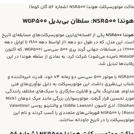
ماکت موتورسیکلت هوندا NSR500 (شماره 56 گان کوما)
هوندا NSR500: سلطان بی‌بدیل WGP500
هوندا NSR500
یکی از افسانه‌ای‌ترین موتورسیکلت‌های مسابقه‌ای تاریخ
است. این مدل، که در طول دو دهه (از اواسط دهه 1980 تا اوایل دهه
2000) در مسابقات جهانی گرند پری 500 سی‌سی (WGP500، که اکنون
MotoGP نامیده می‌شود) شرکت کرد، به نمادی از سلطه هوندا در این
رقابت‌ها تبدیل شد.
NSR500 با موتور 500 سی‌سی دو زمانه V4 خود، قدرت خیره‌کننده و
شتاب بی‌نظیری داشت. این موتورسیکلت به دلیل نوآوری‌های فنی
مداوم، هندلینگ عالی و قابلیت سازگاری با سبک‌های مختلف رانندگی،
مورد تحسین قرار گرفت. موتورسواران بزرگی مانند میک دوهان (Mick
Doohan)، ادی لاسون (Eddie Lawson) و والنتینو روسی (Valentino
Rossi) با NSR500 قهرمانی‌های متعددی را کسب کردند و نام این
موتورسیکلت را در تاریخ جاودانه ساختند.