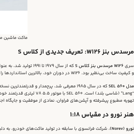
ماکت ماشین مرسدس بنز 560 SEL مش
مرسدس بنز W126: تعریف جدیدی از کلاس S
سری
W126 مرسدس بنز کلاس S
که از سال ۱۹۷۹ تا ۹۱
و کیفیت ساخت بی‌نظیر بود. W126 در دوران خود، بالاترین استانداردها را برای خودروهای لوکس تعیین کرد.
مدل 560 SEL
“Lang” (شاسی بلند) است. 0
تهویه مطبوع پیشرفته و آپشن‌های فراوان، نمادی از موفقیت و جایگاه اجتماعی محسوب می‌شد. رنگ مش
هنر نورو در مقیاس 1:18
نورو (Norev)
، شرکت فرانسوی با سابقه در تولید ماکت‌های خودرو، به دلیل بازآفری