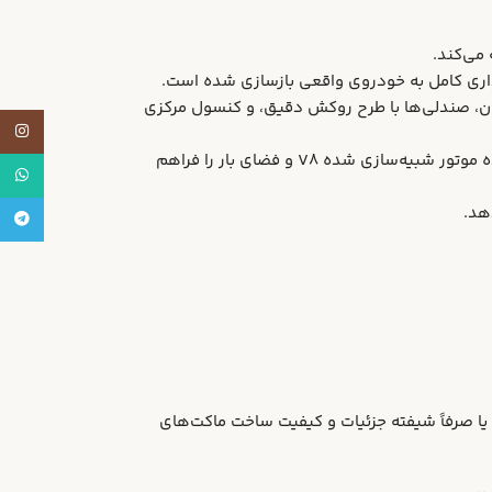
اداری کامل به خودروی واقعی بازسازی شده است.
رمان، صندلی‌ها با طرح روکش دقیق، و کنسول مرکزی
tagram
در بسیاری از ماکت‌های نورو در این مقیاس، کاپوت و صندوق عقب نیز باز می‌شوند، که امکان مشاهده موتور شبیه‌سازی شده V8 و فضای بار را فراهم
atsApp
هد.
legram
تخابی ایده‌آل برای هر کسی است که به دنبال تجلیل از میراث باشکوه W126، یا صرفاً شیفته جزئیات و کیفیت ساخت ماکت‌های