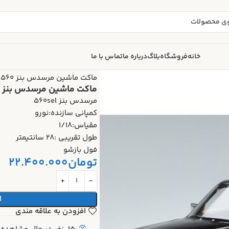
خانه
فروشگاه
بلاگ
درباره ما
تماس با ما
خانه
ماکت ماشین
Norev
ماکت ماشین مرسدس بنز 560 SEL مشکی (mercedes 560 black)
ماکت ماشین مرسدس بنز 560 SEL مشکی (mercedes 560 black)
مرسدس بنز 560sel
کمپانی سازنده:نورو
مقیاس:1/18
طول تقریبی :28 سانتیمتر
فول بازشو
تومان
22.400.000
ا
افزودن به علاقه مندی