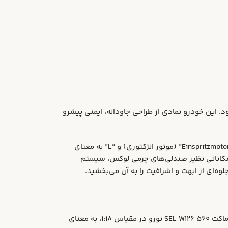
ه می‌شود. این خودرو نمادی از طراحی جاودانه، ایمنی پیشرو
که در سال ۱۹۸۵ معرفی شد، پرچمدار و قدرتمندترین نسخه از سری W126 بود. حرف “S” به معنای “Special” (خاص)، “E” به معنای “Einspritzmotor” (موتور انژکتوری) و “L” به معنای
ی‌داد. این خودرو با امکاناتی نظیر صندلی‌های چرمی لوکس، سیستم
 مقیاس
1:18
، به معنای