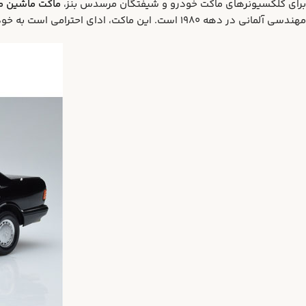
برای کلکسیونرهای ماکت خودرو و شیفتگان مرسدس بنز،
ماکت ماشین مرسدس بنز 560 SEL مشکی (des 560 black
مهندسی آلمانی در دهه ۱۹۸۰ است. این ماکت، ادای احترامی است به خودرویی که نه تنها در زمان خود، بلکه تا به امروز به عنوان یکی از بهترین سدان‌های لوکس تاریخ شناخته می‌شود.