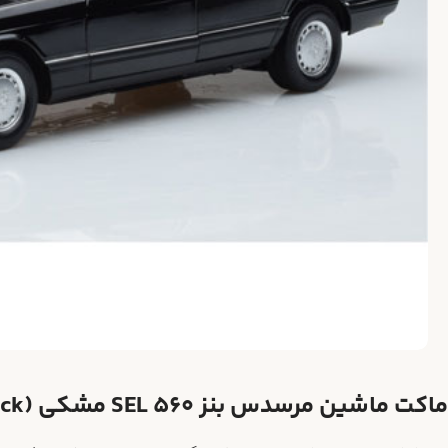
ماکت ماشین مرسدس بنز 560 SEL مشکی (mercedes 560 black)