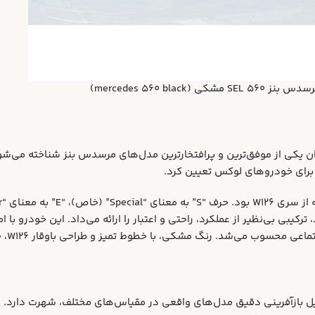
کی (mercedes 560 black)
۱۹ تولید شد، به عنوان یکی از موفق‌ترین و پرافتخارترین مدل‌های مرسدس بنز شناخت
56 SEL با موتور V8 ۵.۵ لیتری قدرتمند خود، ترکیبی بی‌نظیر از عملکرد، راحتی و اعتبار را ارائه م
کی، با خطوط تمیز و طراحی باوقار W126، جلوه‌ای از ابهت و اشرافیت را به آن می‌بخشید.
نی دقیق مدل‌های واقعی در مقیاس‌های مختلف، شهرت دارد. ماکت 560 SEL W126 نورو در