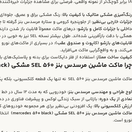
۱۸ برابر کوچک‌تر از نمونه واقعی، فرصتی برای مشاهده جزئیات خیره‌کننده را فراهم می‌کند:
رنگ‌آمیزی مشکی متالیک با کیفیت بالا:
رنگ مشکی براق و عمیق، جلوه‌ای واقع‌گرا
جزئیات خارجی بی‌نظیر:
از جلوپنجره کرومی و ستاره مرسدس بنز گرفته تا 
داخلی با جزئیات کامل و بازشو:
درهای ماکت معمولاً قابلیت باز شدن دارند
همگی با دقت بازآفرینی شده‌اند. طول بیشتر نسخه SEL نیز به خوبی در ماکت مشخص است.
قابلیت‌های بازشو (کاپوت و صندوق عقب):
می‌کند، و به واقع‌گرایی ماکت می‌افزاید.
کیفیت ساخت ممتاز:
استفاده از فلز دایکاست برای بدنه و پلاستیک‌های 
چرا ماکت ماشین مرسدس بنز 560 SEL مشکی (mercedes 560 black)؟
ماکت ماشین مرسدس بنز 560 SEL نه تنها یک قطعه کلکسیونی، بلکه یک یادآور از:
اوج طراحی و مهندسی مرسدس بنز:
خودرویی که به مدت ۱۲ سال در خط تولید بود و تحسین جهانی را برانگیخت.
نمادی از یک دوره:
بازتابی از سبک زندگی لوکس و پیشرفت فناوری در دهه ۹۸۰
ارزش کلکسیونی بالا:
یک افزودنی بی‌نظیر برای هر مجموعه خودروهای ک
ماکت ماشین مرسدس بنز 560 SEL مشکی (mercedes 560 black)
نورو است.