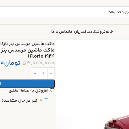
خانه
فروشگاه
بلاگ
درباره ما
تماس با ما
خانه
ماکت ماشین
CMC
ماکت ماشین مرسدس بنز تارگا فلوریو ۱۹۲۴ ( Targa Florio 1924
Florio 1924)
تومان
0
53.000.000
ا
افزودن به علاقه مندی
4
نفر در حال مشاهده