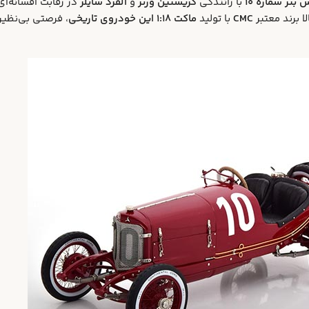
بنز شماره ۱۰
با رانندگی
کریستین ورنر
و
آلفرد سایلر
در رقابت افسانه‌ا
 برند معتبر
CMC
با تولید
ماکت 1:18 این خودروی تاریخی
، فرصتی بی‌نظیر 