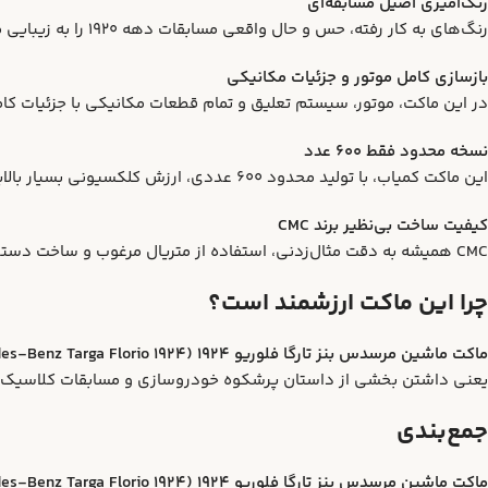
رنگ‌آمیزی اصیل مسابقه‌ای
رنگ‌های به کار رفته، حس و حال واقعی مسابقات دهه ۱۹۲۰ را به زیبایی منتقل می‌کند.
بازسازی کامل موتور و جزئیات مکانیکی
در این ماکت، موتور، سیستم تعلیق و تمام قطعات مکانیکی با جزئیات کامل
نسخه محدود فقط ۶۰۰ عدد
این ماکت کمیاب، با تولید محدود ۶۰۰ عددی، ارزش کلکسیونی بسیار بالایی دارد و برای عاشقان واقعی تاریخ خودروسازی یک گنج محسوب می‌شود.
کیفیت ساخت بی‌نظیر برند CMC
CMC همیشه به دقت مثال‌زدنی، استفاده از متریال مرغوب و ساخت دستی معروف بوده. این ماکت یکی از بهترین نمونه‌های هنر این برند است.
چرا این ماکت ارزشمند است؟
ماکت ماشین مرسدس بنز تارگا فلوریو ۱۹۲۴ (Mercedes-Benz Targa Florio 1924)
یعنی داشتن بخشی از داستان پرشکوه خودروسازی و مسابقات کلاسیک. مخصوصاً وقتی بدانید تنها ۶۰۰ نفر در
جمع‌بندی
ماکت ماشین مرسدس بنز تارگا فلوریو ۱۹۲۴ (Mercedes-Benz Targa Florio 1924) برند CMC در مقیاس 1:18