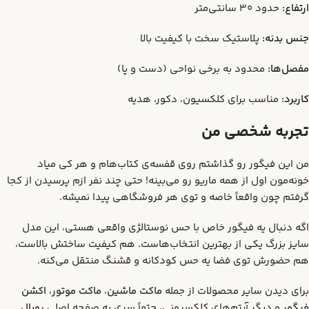
ارتفاع:
حدود ۳۰ سانتی‌متر
جنس بدنه:
پلاستیک سخت با کیفیت بالا
مفصل‌ها:
محدود به برخی نواحی (دست و پا)
کاربرد:
مناسب برای کلکسیون، دکور، هدیه
تجربه شخصی من
من این فیگور رو گذاشتم روی قفسه‌ی کتاب‌هام و هر کی میاد
خونه‌مون اول از همه ماریو رو می‌بینه! حتی چند نفر ازم پرسیدن از کجا
گرفتم چون واقعاً خاصه و توی هر فروشگاهی پیدا نمیشه.
اگه دنبال یه فیگور خاص با حس نوستالژی واقعی هستی، این مدل
سایز بزرگ یکی از بهترین انتخاب‌هاست. هم کیفیت ساختش بالاست،
هم حضورش توی فضا یه حس کودکانه و قشنگ منتقل می‌کنه.
برای دیدن سایر محصولات از جمله
ماکت ماشین
،
ماکت موتور
،
اکشن
فیگور
و دیگر آیتم‌های کلکسیونی، حتماً سری به صفحه اصلی
رویال