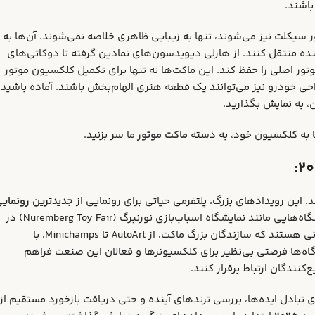
اشند.
سیکلت نیز می‌شوند، تنها به زیبایی ظاهری خلاصه نمی‌شوند. آن‌ها به
ده منتقل کنند. از هارلی دیویدسون‌های نمادین گرفته تا دوکاتی‌های
ر اصلی را حفظ کند. این ماکت‌ها نه تنها برای تکمیل کلکسیون موتور
ی خودرو نیز می‌توانند یک قطعه هنری الهام‌بخش باشند. آماده باشید ت
، به نمایش بگذارید.
ا به کلکسیون خود، به ذسته
ماکت موتور
ما سر بزنید.
 این رویدادهای بزرگ، پلتفرمی حیاتی برای رونمایی از
جدیدترین رونمایی
و سایر اقلام کلکسیونی به شمار می‌روند. نمایشگاه‌هایی مانند نمایشگاه اسباب‌بازی نورنبرگ (Nuremberg Toy Fair) در
آلمان، یا نمایشگاه‌های بزرگ خودرویی در ژنو، دیترویت و فرانکفورت، مکانی هستند که سازندگان بزرگ ماکت، از AutoArt تا Minichamps، با
گاه‌ها فرصتی بی‌نظیر برای کلکسیونرها و فعالان این صنعت فراهم
کنندگان ارتباط برقرار کنند.
ی تبادل ایده‌ها، بررسی ترندهای آینده و حتی دریافت بازخورد مستقیم از