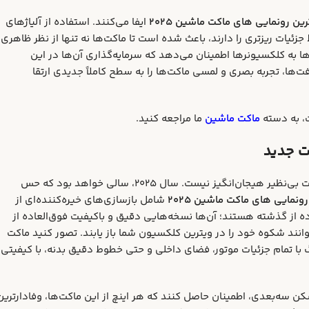
ین رونمایی‌ های ماکت ماشین ۲۰۲۵
ایفا می‌کنند. استفاده از آلیاژهای
جزئیات ریزتری را دارند، باعث شده است تا ماکت‌ها نه تنها از نظر ظاهری
ها به کلکسیونرها اطمینان می‌دهد که سرمایه‌گذاری آن‌ها در این
ت‌ها، تجربه بصری و لمسی ماکت‌ها را به سطح کاملاً جدیدی ارتقا
ت، به دسته
ماکت ماشین
ما مراجعه کنید.
ت جدید
برای بسیاری از کلکسیونرها، هیچ چیز به اندازه یک مدل کلاسیک با جزئیات بی‌نظیر هیجان‌انگیز نیست. سال ۲۰۲۵، سالی خواهد بود که حس
ونمایی‌ های ماکت ماشین ۲۰۲۵
شامل بازسازی‌های خیره‌کننده‌ای از
ه از گذشته هستند؛ آن‌ها نسخه‌هایی دقیق و باکیفیت فوق‌العاده از
انند شکوه خود را در ویترین کلکسیون شما باز یابند. تصور کنید ماکت
وت Stingray دهه ۶۰، یا یک مرسدس بنز ۳۰۰SL گالوینگ با تمام جزئیات موتور، فضای داخلی و حتی خطوط دقیق بدنه، با کیفیتی
کن سه‌بعدی، اطمینان حاصل کنند که هر اینچ از این ماکت‌ها، وفادارترین