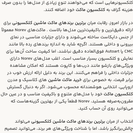
کلکسیونرهایی است که می‌خواهند تنوع زیادی از مدل‌ها را بدون صرف
هزینه گزاف به
کلکسیون ماکت
خود اضافه کنند.
در بازار امروز، رقابت میان
برترین برندهای ماکت ماشین کلکسیونی
برای
ارائه دقیق‌ترین و باکیفیت‌ترین مدل‌ها بالاست . ماکت‌های Norev معمولاً
از جنس دایکاست ساخته می‌شوند و دارای جزئیات مناسبی در نمای
بیرونی و داخلی هستند. اگرچه شاید به اندازه برندهای رده بالا مانند
CMC یا Autoart فوق‌العاده دقیق نباشند، اما کیفیت ساخت آن‌ها برای
نمایش و کلکسیون بسیار مناسب است. اغلب مدل‌های Norev دارای
ویژگی‌های بازشو مانند درب‌ها و کاپوت هستند که امکان مشاهده
جزئیات داخلی را فراهم می‌کنند. این برند به دلیل ارائه ارزش خوب در
برابر قیمت، به خصوص برای
خرید ماکت ماشین
های کلاسیک و مدرن
اروپایی، انتخابی هوشمندانه محسوب می‌شود. اگر به دنبال گسترش
کلکسیون ماکت
خود با مدل‌های متنوع و باکیفیت مناسب و در عین حال
مقرون‌به‌صرفه هستید، Norev قطعاً یکی از بهترین گزینه‌هاست که
می‌توانید روی آن حساب کنید.
انتخاب از میان
برترین برندهای ماکت ماشین کلکسیونی
می‌تواند
چالش‌برانگیز باشد، اما با شناخت ویژگی‌های هر برند، می‌توانید تصمیم