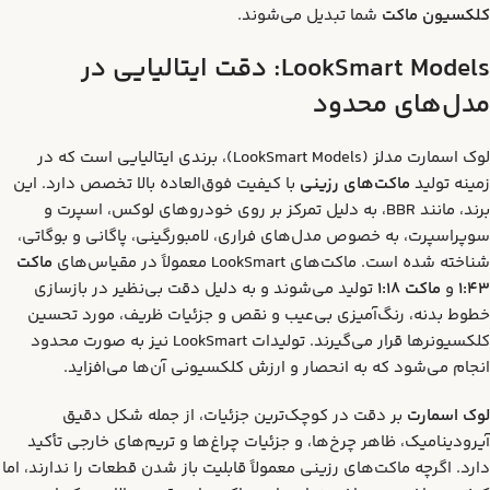
کلکسیون ماکت
شما تبدیل می‌شوند.
LookSmart Models:
دقت ایتالیایی در
مدل‌های محدود
لوک اسمارت مدلز (LookSmart Models)، برندی ایتالیایی است که در
زمینه تولید
ماکت‌های رزینی
با کیفیت فوق‌العاده بالا تخصص دارد. این
برند، مانند BBR، به دلیل تمرکز بر روی خودروهای لوکس، اسپرت و
سوپراسپرت، به خصوص مدل‌های فراری، لامبورگینی، پاگانی و بوگاتی،
شناخته شده است. ماکت‌های LookSmart معمولاً در مقیاس‌های
ماکت
1:43
و
ماکت 1:18
تولید می‌شوند و به دلیل دقت بی‌نظیر در بازسازی
خطوط بدنه، رنگ‌آمیزی بی‌عیب و نقص و جزئیات ظریف، مورد تحسین
کلکسیونرها قرار می‌گیرند. تولیدات LookSmart نیز به صورت محدود
انجام می‌شود که به انحصار و ارزش کلکسیونی آن‌ها می‌افزاید.
لوک اسمارت
بر دقت در کوچک‌ترین جزئیات، از جمله شکل دقیق
آیرودینامیک، ظاهر چرخ‌ها، و جزئیات چراغ‌ها و تریم‌های خارجی تأکید
دارد. اگرچه ماکت‌های رزینی معمولاً قابلیت باز شدن قطعات را ندارند، اما