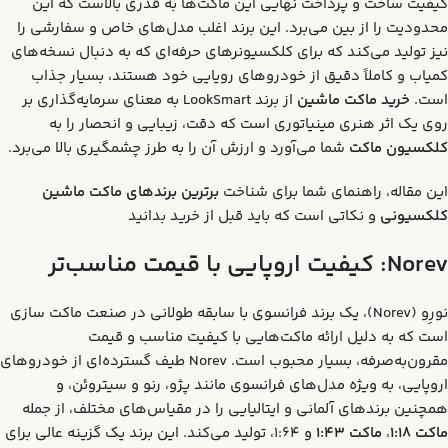
کیفیت ساخت و پرداخت نهایی این ماکت‌ها به قدری بالاست که این
محدودیت را از بین می‌برد. این برند اغلب مدل‌های خاص و سفارشی را
نیز تولید می‌کند که برای کلکسیونرهای حرفه‌ای که به دنبال نسخه‌های
کمیاب و کاملاً دقیق از خودروهای رویایی خود هستند، بسیار جذاب
است.
خرید ماکت ماشین
از برند LookSmart به معنای سرمایه‌گذاری بر
روی یک اثر هنری مینیاتوری است که دقت، زیبایی و انحصار را به
کلکسیون ماکت
شما می‌آورد و ارزش آن را به طرز چشمگیری بالا می‌برد.
این مقاله، راهنمای شما برای شناخت
برترین برندهای ماکت ماشین
کلکسیونی
و نکاتی است که باید قبل از خرید بدانید
Norev:
کیفیت اروپایی با قیمت مناسب‌تر
نورِو (Norev)، یک برند فرانسوی با سابقه طولانی در صنعت ماکت سازی
است که به دلیل ارائه ماکت‌هایی با کیفیت مناسب و قیمت
مقرون‌به‌صرفه، بسیار محبوب است. Norev طیف گسترده‌ای از خودروهای
اروپایی، به ویژه مدل‌های فرانسوی مانند پژو، رنو و سیتروئن، و
همچنین برندهای آلمانی و ایتالیایی را در مقیاس‌های مختلف، از جمله
ماکت 1:18
،
ماکت 1:43
و 1:64، تولید می‌کند. این برند یک گزینه عالی برای