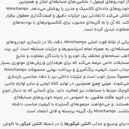
از خودروهای فرمول 1، ماشین‌های مسابقه‌ای لمانز، و همچنین
خودروهای جاده‌ای کلاسیک و مدرن را پوشش می‌دهد. Minichamps
تلاش می‌کند تا تعادلی بین جزئیات دقیق و قیمت‌گذاری معقول برقرار
کند، که آن را به گزینه‌ای محبوب برای کلکسیونرهای با بودجه‌های
متفاوت تبدیل کرده است.
یکی از نقاط قوت اصلی Minichamps، دقت بالا در بازسازی خودروهای
مسابقه‌ای، به همراه تمام اسپانسورها و جزئیات مسابقه است. این برند
اغلب نسخه‌های مختلف یک خودرو را با رانندگان متفاوت و نتایج
مسابقات خاص عرضه می‌کند که برای طرفداران ورزش‌های موتوری بسیار
جذاب است. کیفیت رنگ‌آمیزی و پرداخت نهایی محصولات Minichamps
معمولاً بسیار خوب است و جزئیات داخلی نیز با دقت مناسبی بازسازی
می‌شوند.
مینی چمپز
همچنین در تولید کلاه ایمنی و سایر لوازم جانبی
کوچک مرتبط با مسابقات نیز فعالیت دارد. برای کسانی که به دنبال تنوع
در
خرید ماکت ماشین
، به خصوص در زمینه خودروهای مسابقه‌ای
هستند، و می‌خواهند مجموعه‌ای گسترده با کیفیت مناسب داشته
باشند، Minichamps یک گزینه برجسته و قابل اعتماد است.
دنیای وسیع و جذاب
اکشن فیگورها
را در
دسته اکشن فیگور
ما کاوش