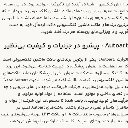
بر ارزش کلکسیون شما در آینده نیز تأثیرگذار خواهد بود. در این مقاله
جامع، به معرفی برترین برندهای ماکت ماشین کلکسیونی می‌پردازیم که
هر کلکسیونر حرفه‌ای باید آن‌ها را بشناسد. با ما همراه باشید تا با برسی
برترین برندهای ماکت ماشین کلکسیونی
ماکت ایده‌آل خود به دست
آورید و با ویژگی‌های برجسته هر برند آشنا شوید.
Autoart :
پیشرو در جزئیات و کیفیت بی‌نظیر
اتوآرت (Autoart)، یکی از
برترین برندهای ماکت ماشین کلکسیونی
است
که سال‌هاست به عنوان پیشگام در کیفیت شناخته می‌شود. این برند
هنگ‌کنگی، سال‌هاست که به عنوان یکی از پیشگامان تولید
ماکت‌های
ماشین کلکسیونی
با کیفیت بالا شناخته می‌شود. شهرت Autoart عمدتاً
به دلیل تولید مدل‌هایی با جزئیات خیره‌کننده، چه در نمای بیرونی و چه
در فضای داخلی و موتور، است. استفاده از مواد اولیه مرغوب و
فرآیندهای تولید پیچیده، باعث شده تا محصولات این شرکت از دوام و
ظاهری کاملاً واقعی برخوردار باشند. ماکت‌های Autoart اغلب در
مقیاس‌های محبوب مانند
ماکت 1:18
و
ماکت 1:43
عرضه می‌شوند و طیف
وسیعی از خودروهای اسپرت، کلاسیک و لوکس را پوشش می‌دهند.