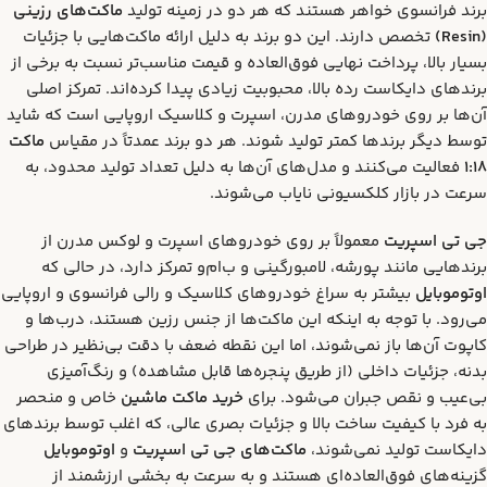
برند فرانسوی خواهر هستند که هر دو در زمینه تولید
ماکت‌های رزینی
(Resin)
تخصص دارند. این دو برند به دلیل ارائه ماکت‌هایی با جزئیات
بسیار بالا، پرداخت نهایی فوق‌العاده و قیمت مناسب‌تر نسبت به برخی از
برندهای دایکاست رده بالا، محبوبیت زیادی پیدا کرده‌اند. تمرکز اصلی
آن‌ها بر روی خودروهای مدرن، اسپرت و کلاسیک اروپایی است که شاید
توسط دیگر برندها کمتر تولید شوند. هر دو برند عمدتاً در مقیاس
ماکت
1:18
فعالیت می‌کنند و مدل‌های آن‌ها به دلیل تعداد تولید محدود، به
سرعت در بازار کلکسیونی نایاب می‌شوند.
جی تی اسپریت
معمولاً بر روی خودروهای اسپرت و لوکس مدرن از
برندهایی مانند پورشه، لامبورگینی و ب‌ام‌و تمرکز دارد، در حالی که
اوتوموبایل
بیشتر به سراغ خودروهای کلاسیک و رالی فرانسوی و اروپایی
می‌رود. با توجه به اینکه این ماکت‌ها از جنس رزین هستند، درب‌ها و
کاپوت آن‌ها باز نمی‌شوند، اما این نقطه ضعف با دقت بی‌نظیر در طراحی
بدنه، جزئیات داخلی (از طریق پنجره‌ها قابل مشاهده) و رنگ‌آمیزی
بی‌عیب و نقص جبران می‌شود. برای
خرید ماکت ماشین
خاص و منحصر
به فرد با کیفیت ساخت بالا و جزئیات بصری عالی، که اغلب توسط برندهای
دایکاست تولید نمی‌شوند،
ماکت‌های جی تی اسپریت
و
اوتوموبایل
گزینه‌های فوق‌العاده‌ای هستند و به سرعت به بخشی ارزشمند از