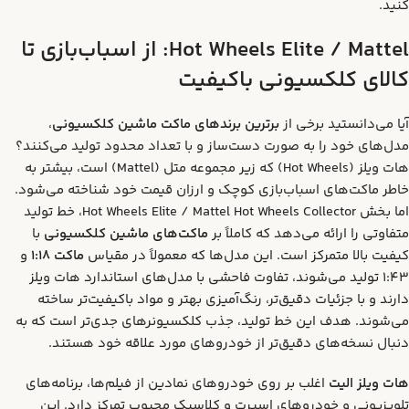
کنید.
Hot Wheels Elite / Mattel:
از اسباب‌بازی تا
کالای کلکسیونی باکیفیت
آیا می‌دانستید برخی از
برترین برندهای ماکت ماشین کلکسیونی
،
مدل‌های خود را به صورت دست‌ساز و با تعداد محدود تولید می‌کنند؟
هات ویلز (Hot Wheels) که زیر مجموعه متل (Mattel) است، بیشتر به
خاطر ماکت‌های اسباب‌بازی کوچک و ارزان قیمت خود شناخته می‌شود.
اما بخش Hot Wheels Elite / Mattel Hot Wheels Collector، خط تولید
متفاوتی را ارائه می‌دهد که کاملاً بر
ماکت‌های ماشین کلکسیونی
با
کیفیت بالا متمرکز است. این مدل‌ها که معمولاً در مقیاس
ماکت 1:18
و
1:43 تولید می‌شوند، تفاوت فاحشی با مدل‌های استاندارد هات ویلز
دارند و با جزئیات دقیق‌تر، رنگ‌آمیزی بهتر و مواد باکیفیت‌تر ساخته
می‌شوند. هدف این خط تولید، جذب کلکسیونرهای جدی‌تر است که به
دنبال نسخه‌های دقیق‌تر از خودروهای مورد علاقه خود هستند.
هات ویلز الیت
اغلب بر روی خودروهای نمادین از فیلم‌ها، برنامه‌های
تلویزیونی و خودروهای اسپرت و کلاسیک محبوب تمرکز دارد. این