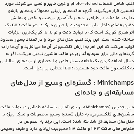
اغلب شامل قطعات photo-etched و کربن فایبر واقعی می‌شوند، مورد
تحسین قرار می‌گیرند. اگرچه ماکت‌های رزینی معمولاً درب‌های بازشو
ندارند، اما دقت در طراحی بدنه، رنگ‌آمیزی بی‌عیب و نقص و نمایش
دقیق فضای داخلی، این محدودیت را جبران می‌کند. هر
ماکت
BBR
یک
اثر هنری کوچک است که با نهایت دقت و توجه به کوچک‌ترین جزئیات
ساخته شده است. این برند اغلب مدل‌های خود را در تعداد بسیار محدود
تولید می‌کند که این امر به ارزش کلکسیونی آن‌ها می‌افزاید و آن‌ها را به
گزینه‌ای عالی برای
سرمایه‌گذاری در ماکت ماشین
تبدیل می‌کند. اگر به
دنبال اضافه کردن یک قطعه بسیار خاص و انحصاری از برندهای ایتالیایی
به
کلکسیون ماکت
خود هستید، BBR انتخابی بی‌بدیل است.
Minichamps :
گستره‌ای وسیع از مدل‌های
مسابقه‌ای و جاده‌ای
مینی‌چمپس (Minichamps)، برندی آلمانی با سابقه طولانی در تولید
ماکت
ماشین‌های کلکسیونی
، به دلیل گستره وسیع محصولات و تمرکز ویژه بر
مدل‌های مسابقه‌ای شناخته شده است. این برند به خصوص در
مقیاس‌های
ماکت 1:43
و
ماکت 1:18
محبوبیت زیادی دارد و طیف وسیعی