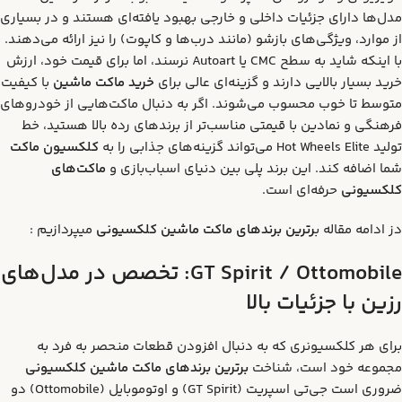
مدل‌ها دارای جزئیات داخلی و خارجی بهبود یافته‌ای هستند و در بسیاری
از موارد، ویژگی‌های بازشو (مانند درب‌ها و کاپوت) را نیز ارائه می‌دهند.
با اینکه شاید به سطح CMC یا Autoart نرسند، اما برای قیمت خود، ارزش
خرید بسیار بالایی دارند و گزینه‌ای عالی برای
خرید ماکت ماشین
با کیفیت
متوسط تا خوب محسوب می‌شوند. اگر به دنبال ماکت‌هایی از خودروهای
فرهنگی و نمادین با قیمتی مناسب‌تر از برندهای رده بالا هستید، خط
تولید Hot Wheels Elite می‌تواند گزینه‌های جذابی را به
کلکسیون ماکت
شما اضافه کند. این برند پلی بین دنیای اسباب‌بازی و
ماکت‌های
کلکسیونی
حرفه‌ای است.
دز ادامه مقاله ب
رترین برندهای ماکت ماشین کلکسیونی
میپردازیم :
GT Spirit / Ottomobile:
تخصص در مدل‌های
رزین با جزئیات بالا
برای هر کلکسیونری که به دنبال افزودن قطعات منحصر به فرد به
مجموعه خود است، شناخت
برترین برندهای ماکت ماشین کلکسیونی
ضروری است جی‌تی اسپریت (GT Spirit) و اوتو‌موبایل (Ottomobile) دو