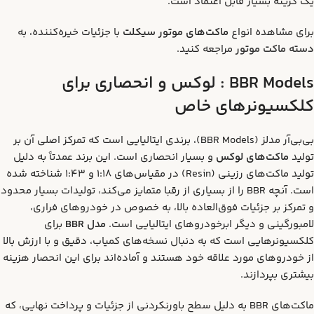
یک گزینه بسیار قابل اعتماد است.
برای مشاهده انواع
ماکت‌های موتور سیکلت
با جزئیات خیره‌کننده، به
دسته
ماکت
موتور
مراجعه کنید.
BBR Models :
لوکس و انحصاری برای
کلکسیونرهای خاص
بی‌بی‌آر مدلز (BBR Models)، برندی ایتالیایی است که تمرکز اصلی آن بر
تولید
ماکت‌های لوکس
و بسیار انحصاری است. این برند عمدتاً به دلیل
تولید ماکت‌های رزینی (Resin) در مقیاس‌های 1:18 و 1:43 شناخته شده
است. آنچه BBR را از بسیاری از رقبا متمایز می‌کند، تولیدات بسیار محدود
و تمرکز بر جزئیات فوق‌العاده بالا، به خصوص در خودروهای فراری،
لامبورگینی و دیگر ابرخودروهای ایتالیایی است.
مدل BBR
برای
کلکسیونرهایی است که به دنبال نسخه‌های کمیاب، دقیق و با ارزش بالا
از خودروهای مورد علاقه خود هستند و آماده‌اند برای این انحصار هزینه
بیشتری بپردازند.
ماکت‌های BBR به دلیل سطح باورنکردنی از جزئیات و پرداخت نهایی، که