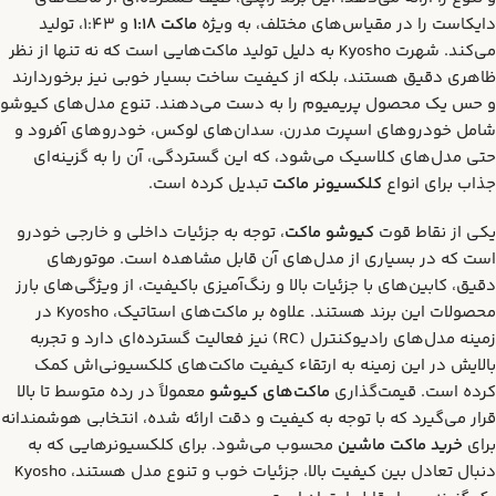
دایکاست را در مقیاس‌های مختلف، به ویژه
ماکت 1:18
و 1:43، تولید
می‌کند. شهرت Kyosho به دلیل تولید ماکت‌هایی است که نه تنها از نظر
ظاهری دقیق هستند، بلکه از کیفیت ساخت بسیار خوبی نیز برخوردارند
و حس یک محصول پریمیوم را به دست می‌دهند. تنوع مدل‌های کیوشو
شامل خودروهای اسپرت مدرن، سدان‌های لوکس، خودروهای آفرود و
حتی مدل‌های کلاسیک می‌شود، که این گستردگی، آن را به گزینه‌ای
جذاب برای انواع
کلکسیونر ماکت
تبدیل کرده است.
یکی از نقاط قوت
کیوشو ماکت
، توجه به جزئیات داخلی و خارجی خودرو
است که در بسیاری از مدل‌های آن قابل مشاهده است. موتورهای
دقیق، کابین‌های با جزئیات بالا و رنگ‌آمیزی باکیفیت، از ویژگی‌های بارز
محصولات این برند هستند. علاوه بر ماکت‌های استاتیک، Kyosho در
زمینه مدل‌های رادیوکنترل (RC) نیز فعالیت گسترده‌ای دارد و تجربه
بالایش در این زمینه به ارتقاء کیفیت ماکت‌های کلکسیونی‌اش کمک
کرده است. قیمت‌گذاری
ماکت‌های کیوشو
معمولاً در رده متوسط تا بالا
قرار می‌گیرد که با توجه به کیفیت و دقت ارائه شده، انتخابی هوشمندانه
برای
خرید ماکت ماشین
محسوب می‌شود. برای کلکسیونرهایی که به
دنبال تعادل بین کیفیت بالا، جزئیات خوب و تنوع مدل هستند، Kyosho