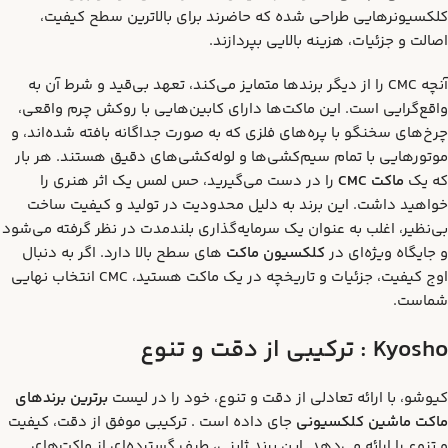
کلکسیونرهایی طراحی شده که حاضرند برای بالاترین سطح کیفیت،
اصالت و جزئیات، هزینه بالایی بپردازند.
آنچه CMC را از دیگر برندها متمایز می‌کند، تعهد بی‌قید و شرط آن به
واقع‌گرایی است. این ماکت‌ها دارای کابین‌هایی با روکش چرم واقعی،
چرخ‌های سخنگو با پره‌های فلزی که به صورت جداگانه بافته شده‌اند، و
موتورهایی با تمام سیم‌کشی‌ها و لوله‌کشی‌های دقیق هستند. هر بار
که یک
ماکت
CMC
را در دست می‌گیرید، حس لمس یک اثر هنری را
خواهید داشت. این برند به دلیل محدودیت در تولید و کیفیت ساخت
بی‌نظیر، اغلب به عنوان یک سرمایه‌گذاری بلندمدت در نظر گرفته می‌شود
و جایگاه ویژه‌ای در
کلکسیون ماکت
های سطح بالا دارد. اگر به دنبال
اوج کیفیت، جزئیات و تاریخچه در یک ماکت هستید، CMC انتخاب نهایی
شماست.
Kyosho :
ترکیبی از دقت و تنوع
کیوشو، با ارائه تعادلی از دقت و تنوع، خود را در لیست
برترین برندهای
ماکت ماشین کلکسیونی
جای داده است . ترکیبی موفق از دقت، کیفیت
و تنوع را ارائه می‌دهد. این برند ژاپنی، طیف گسترده‌ای از ماکت‌های