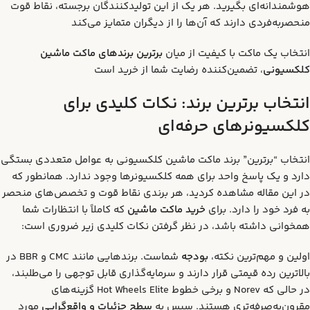
هوشمندانه‌ای بگیرید. هر یک از این تولیدکنندگان برجسته، نقاط قوت
منحصربه‌فردی دارند که آن‌ها را از دیگران متمایز می‌کند
انتخاب یک ماکت با کیفیت از میان
برترین برندهای ماکت ماشین
کلکسیونی
، تضمین‌کننده رضایت شما از خرید است
انتخاب برترین برند: نکات کلیدی برای
کلکسیونرهای حرفه‌ای
انتخاب “برترین” برند ماکت ماشین کلکسیونی به عوامل متعددی بستگی
دارد و یک پاسخ واحد برای همه کلکسیونرها وجود ندارد. همانطور که
در این مقاله مشاهده کردید، هر برندی نقاط قوت و تخصص‌های منحصر
به فرد خود را دارد. برای
خرید ماکت ماشین
که کاملاً با انتظارات شما
همخوانی داشته باشد، در نظر گرفتن نکات کلیدی زیر ضروری است:
اولین و مهم‌ترین نکته،
بودجه
شماست. برندهایی مانند CMC و BBR در
بالاترین رده قیمتی قرار دارند و سرمایه‌گذاری قابل توجهی را می‌طلبند،
در حالی که Norev و برخی خطوط Hot Wheels Elite گزینه‌های
مقرون‌به‌صرفه‌تری هستند. سپس به
سطح جزئیات و واقع‌گرایی
مورد