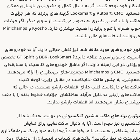
انتظار خود توجه کنید. اگر به دنبال کمال و دقیق‌ترین بازسازی ممکن
هستید، Autoart، CMC و LookSmart گزینه‌های برترند که هر
جزئیات
ماکت
را با دقت بی‌نظیری به تصویر می‌کشند. از سوی دیگر، اگر جزئیات
خوب همراه با تنوع برایتان اهمیت بیشتری دارد، Kyosho و Minichamps
می‌توانند انتخاب‌های عالی باشند.
نوع خودروهای مورد علاقه
شما نیز نقش حیاتی دارد. آیا به خودروهای
اسپرت و سوپراسپرت علاقه دارید؟ BBR، LookSmart و GT Spirit تخصص
ویژه‌ای در این زمینه دارند. اگر عاشق خودروهای کلاسیک یا مسابقه‌ای
هستید، CMC و Minichamps مجموعه‌های بی‌نظیری را ارائه می‌دهند.
همچنین، به
جنس ماکت
(دایکاست در مقابل رزین) توجه کنید؛
ماکت‌های دایکاست اغلب دارای قطعات بازشو هستند، در حالی که
ماکت‌های رزینی به دلیل فرآیند ساختشان، جزئیات خطوط بدنه را با دقت
بیشتری نشان می‌دهند اما قطعات بازشو ندارند.
برترین برندهای ماکت ماشین کلکسیونی
در نهایت، هدف شما از
کلکسیون نیز مهم است. آیا به دنبال ماکت‌هایی برای نمایش
زیبایی‌شناختی هستید، یا می‌خواهید آن‌ها را به عنوان یک سرمایه‌گذاری
بلندمدت در نظر بگیرید؟ ماکت‌های کمیاب و انحصاری از برندهای رده