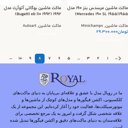
ماکت ماشین مرسدس بنز ۱۹۰ مدل
ماکت ماشین بوگاتی آتوآرت مدل
۱۹۹۲ (Bugatti eb 110 1992)
۱۹۵۵(Mercedes 190 SL 1955)
ماکت ماشین
,
Minichamps
ماکت ماشین
,
Autoart
تومان
29.300.000
اطلاعات بیشتر
افزودن به سبد خرید
→
10
9
8
7
6
5
…
3
2
1
←
ما در رویال مدل با عشق و علاقه‌ای بی‌پایان به دنیای ماکت‌های
کلکسیونی، اکشن فیگورها و مدل‌های کوچک از ماشین‌ها و
موتورسیکلت‌ها، فعالیت خود را آغاز کرده‌ایم. این مجموعه از یک
علاقه شخصی شکل گرفت و امروز به یک مرجع تخصصی برای
علاقه‌مندان به دنیای ماکت‌های دقیق و اکشن فیگورها تبدیل شده
است.