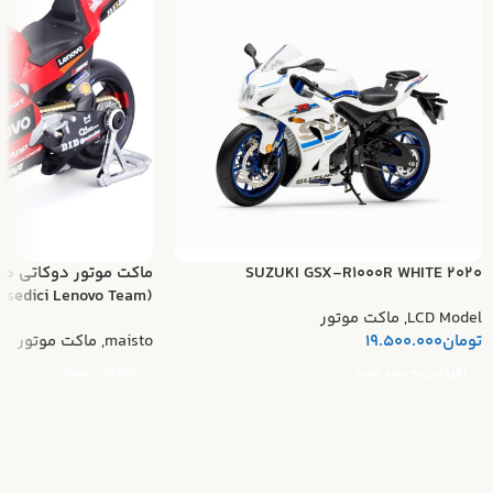
SUZUKI GSX-R1000R WHITE 2020
ماکت موتور دوکاتی د
(Ducati Desmosedici Lenovo Team)
LCD Model
,
ماکت موتور
تومان
19.500.000
maisto
,
ماکت موتور
افزودن به سبد خرید
اطلاعات بیشتر