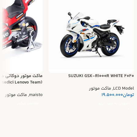
SUZUKI GSX-R1000R WHITE 2020
ماکت موتور دوکاتی د
(Ducati Desmosedici Lenovo Team)
LCD Model
,
ماکت موتور
تومان
19.500.000
maisto
,
ماکت موتور
افزودن به سبد خرید
اطلاعات بیشتر