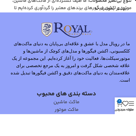
تنوع بی‌نظیر محصولات:
ما طیف گسترده‌ای از ماکت‌های ماشین،
موتور و اکشن فیگورهای برندهای معتبر را گردآوری کرده‌ایم تا
بیشتر بخوانید
پاسخگوی نیاز تمامی علاقه‌مندان باشیم.
کیفیت بالا:
تمامی محصولات ما از برترین برندهای جهانی انتخاب
شده‌اند و جزئیات دقیقی دارند که آن‌ها را برای کلکسیونرها و
علاقه‌مندان جذاب می‌کند.
خرید آسان و مطمئن:
با ارائه اطلاعات دقیق، تصاویر باکیفیت و
ما در رویال مدل با عشق و علاقه‌ای بی‌پایان به دنیای ماکت‌های
کلکسیونی، اکشن فیگورها و مدل‌های کوچک از ماشین‌ها و
امکان مقایسه محصولات، تجربه خرید آنلاین راحت و لذت‌بخشی را
برای مشتریان خود فراهم کرده‌ایم.
موتورسیکلت‌ها، فعالیت خود را آغاز کرده‌ایم. این مجموعه از یک
پشتیبانی و مشاوره تخصصی:
علاقه شخصی شکل گرفت و امروز به یک مرجع تخصصی برای
تیم ما آماده راهنمایی و پاسخگویی
به سوالات شماست تا بهترین انتخاب را داشته باشید.
علاقه‌مندان به دنیای ماکت‌های دقیق و اکشن فیگورها تبدیل شده
مأموریت ما
است.
دسته بندی های محبوب
هدف ما ارائه بهترین و خاص‌ترین ماکت‌های کلکسیونی و اکشن
ماکت ماشین
0
فیگورها به علاقه‌مندان این حوزه است. ما تلاش می‌کنیم تا با ارائه
ماکت موتور
منو
علاقه مندی
سبد خرید
محصولاتی بی‌نظیر، اطلاعات جامع و تجربه خریدی مطمئن، دنیای
اکشن فیگور
کوچک اما هیجان‌انگیز ماکت‌ها و اکشن فیگورها را برای شما زنده
کنیم.
لینک های مفید