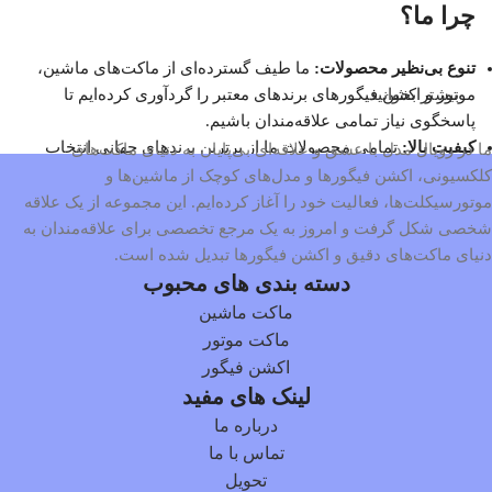
چرا ما؟
تنوع بی‌نظیر محصولات:
ما طیف گسترده‌ای از ماکت‌های ماشین،
موتور و اکشن فیگورهای برندهای معتبر را گردآوری کرده‌ایم تا
بیشتر بخوانید
پاسخگوی نیاز تمامی علاقه‌مندان باشیم.
کیفیت بالا:
تمامی محصولات ما از برترین برندهای جهانی انتخاب
ما در رویال مدل با عشق و علاقه‌ای بی‌پایان به دنیای ماکت‌های
شده‌اند و جزئیات دقیقی دارند که آن‌ها را برای کلکسیونرها و
کلکسیونی، اکشن فیگورها و مدل‌های کوچک از ماشین‌ها و
علاقه‌مندان جذاب می‌کند.
موتورسیکلت‌ها، فعالیت خود را آغاز کرده‌ایم. این مجموعه از یک علاقه
خرید آسان و مطمئن:
با ارائه اطلاعات دقیق، تصاویر باکیفیت و
شخصی شکل گرفت و امروز به یک مرجع تخصصی برای علاقه‌مندان به
امکان مقایسه محصولات، تجربه خرید آنلاین راحت و لذت‌بخشی را
دنیای ماکت‌های دقیق و اکشن فیگورها تبدیل شده است.
برای مشتریان خود فراهم کرده‌ایم.
دسته بندی های محبوب
پشتیبانی و مشاوره تخصصی:
تیم ما آماده راهنمایی و پاسخگویی به
ماکت ماشین
سوالات شماست تا بهترین انتخاب را داشته باشید.
ماکت موتور
مأموریت ما
اکشن فیگور
لینک های مفید
هدف ما ارائه بهترین و خاص‌ترین ماکت‌های کلکسیونی و اکشن
درباره ما
فیگورها به علاقه‌مندان این حوزه است. ما تلاش می‌کنیم تا با ارائه
تماس با ما
محصولاتی بی‌نظیر، اطلاعات جامع و تجربه خریدی مطمئن، دنیای
تحویل
کوچک اما هیجان‌انگیز ماکت‌ها و اکشن فیگورها را برای شما زنده