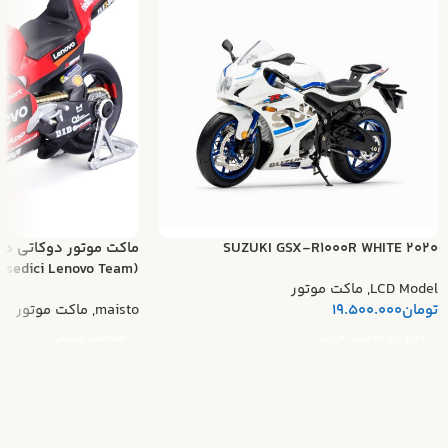
SUZUKI GSX-R1000R WHITE 2020
ماکت موتور دوکاتی د
(Ducati Desmosedici Lenovo Team)
LCD Model
,
ماکت موتور
تومان
19.500.000
maisto
,
ماکت موتور
افزودن به سبد خرید
اطلاعات بیشتر