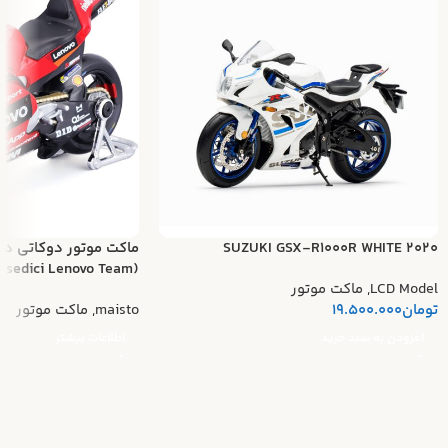
SUZUKI GSX-R1000R WHITE 2020
ماکت موتور دوکاتی د
(Ducati Desmosedici Lenovo Team)
LCD Model
,
ماکت موتور
تومان
19.500.000
maisto
,
ماکت موتور
افزودن به سبد خرید
اطلاعات بیشتر