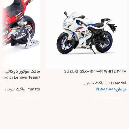
SUZUKI GSX-R1000R WHITE 2020
ماکت موتور دوکاتی د
(Ducati Desmosedici Lenovo Team)
LCD Model
,
ماکت موتور
تومان
19.500.000
maisto
,
ماکت موتور
افزودن به سبد خرید
اطلاعات بیشتر