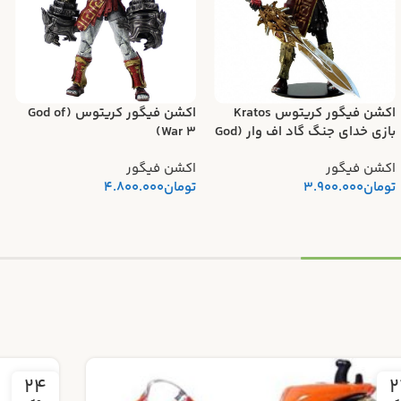
اکشن فیگور کریتوس Kratos
اکشن فیگور کریتوس (God of
بازی خدای جنگ گاد اف وار (God
War 3)
of WAR) برند نکا
اکشن فیگور
اکشن فیگور
تومان
3.900.000
تومان
4.800.000
18
2