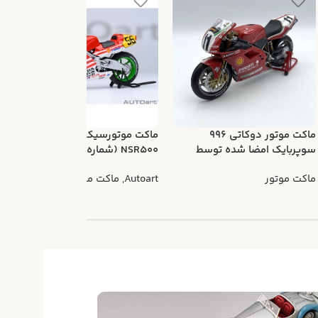
ماکت موتور دوکاتی 996
ماکت موتورسیکلت هوندا
سوپربایک امضا شده توسط
NSR500 (شماره 56 گان کوما)
م
تروی کرسر
ماکت موتور
Autoart
,
ماکت موتور
t