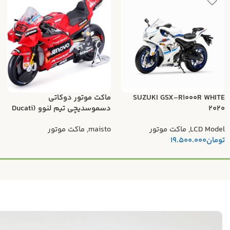
SUZUKI GSX-R1000R WHITE
ماکت موتور دوکاتی
2020
دسموسدیچی تیم لنوو (Ducati
Desmosedici Lenovo Team)
LCD Model
,
ماکت موتور
maisto
,
ماکت موتور
تومان
19.500.000