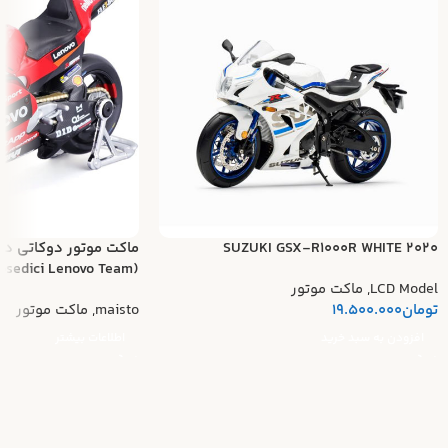
SUZUKI GSX-R1000R WHITE 2020
ماکت موتور دوکاتی د
(Ducati Desmosedici Lenovo Team)
LCD Model
,
ماکت موتور
تومان
19.500.000
maisto
,
ماکت موتور
افزودن به سبد خرید
اطلاعات بیشتر