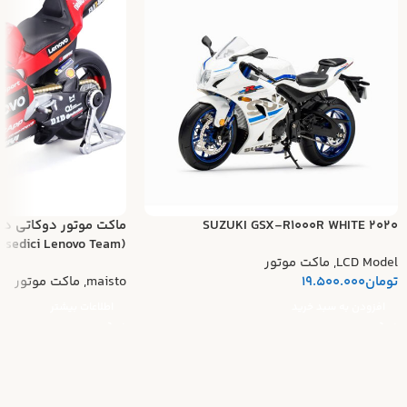
SUZUKI GSX-R1000R WHITE 2020
ماکت موتور دوکاتی د
(Ducati Desmosedici Lenovo Team)
LCD Model
,
ماکت موتور
تومان
19.500.000
maisto
,
ماکت موتور
افزودن به سبد خرید
اطلاعات بیشتر