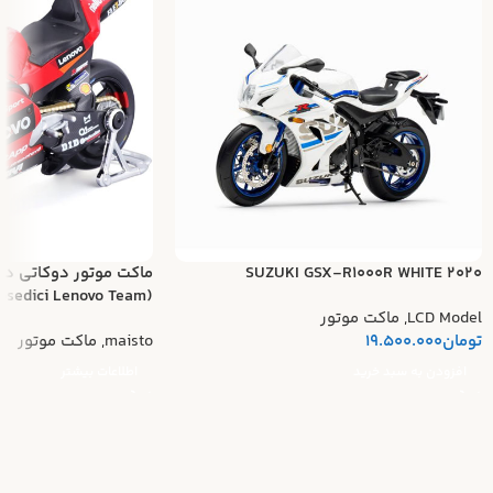
SUZUKI GSX-R1000R WHITE 2020
ماکت موتور دوکاتی د
(Ducati Desmosedici Lenovo Team)
LCD Model
,
ماکت موتور
تومان
19.500.000
maisto
,
ماکت موتور
افزودن به سبد خرید
اطلاعات بیشتر