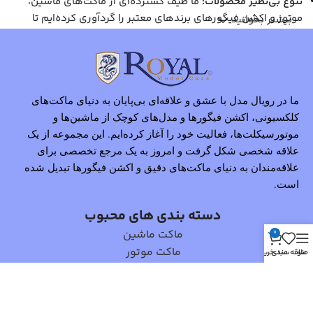
تنوع بی‌نظیر محصولات:
ما طیف گسترده‌ای از ماکت‌های ماشین،
موتور و اکشن فیگورهای برندهای معتبر را گردآوری کرده‌ایم تا
بیشتر بخوانید
پاسخگوی نیاز تمامی علاقه‌مندان باشیم.
کیفیت بالا:
تمامی محصولات ما از برترین برندهای جهانی انتخاب
شده‌اند و جزئیات دقیقی دارند که آن‌ها را برای کلکسیونرها و
علاقه‌مندان جذاب می‌کند.
خرید آسان و مطمئن:
با ارائه اطلاعات دقیق، تصاویر باکیفیت و
ما در رویال مدل با عشق و علاقه‌ای بی‌پایان به دنیای ماکت‌های
کلکسیونی، اکشن فیگورها و مدل‌های کوچک از ماشین‌ها و
امکان مقایسه محصولات، تجربه خرید آنلاین راحت و لذت‌بخشی را
برای مشتریان خود فراهم کرده‌ایم.
موتورسیکلت‌ها، فعالیت خود را آغاز کرده‌ایم. این مجموعه از یک
پشتیبانی و مشاوره تخصصی:
علاقه شخصی شکل گرفت و امروز به یک مرجع تخصصی برای
تیم ما آماده راهنمایی و پاسخگویی
به سوالات شماست تا بهترین انتخاب را داشته باشید.
علاقه‌مندان به دنیای ماکت‌های دقیق و اکشن فیگورها تبدیل شده
مأموریت ما
است.
دسته بندی های محبوب
هدف ما ارائه بهترین و خاص‌ترین ماکت‌های کلکسیونی و اکشن
ماکت ماشین
0
فیگورها به علاقه‌مندان این حوزه است. ما تلاش می‌کنیم تا با ارائه
ماکت موتور
منو
علاقه مندی
سبد خرید
محصولاتی بی‌نظیر، اطلاعات جامع و تجربه خریدی مطمئن، دنیای
اکشن فیگور
کوچک اما هیجان‌انگیز ماکت‌ها و اکشن فیگورها را برای شما زنده
کنیم.
لینک های مفید