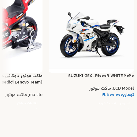
SUZUKI GSX-R1000R WHITE 2020
ماکت موتور دوکاتی د
(Ducati Desmosedici Lenovo Team)
LCD Model
,
ماکت موتور
تومان
19.500.000
maisto
,
ماکت موتور
افزودن به سبد خرید
اطلاعات بیشتر