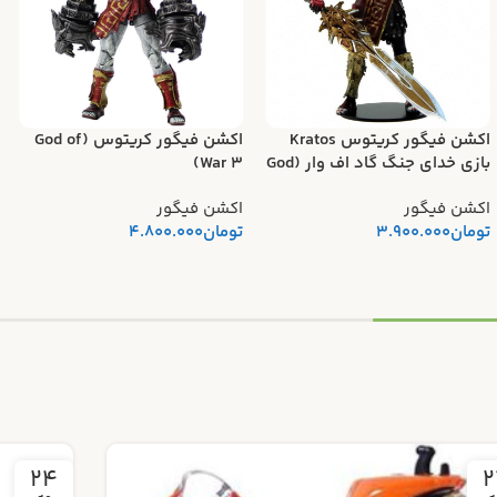
اکشن فیگور کریتوس Kratos
اکشن فیگور کریتوس (God of
بازی خدای جنگ گاد اف وار (God
War 3)
of WAR) برند نکا
اکشن فیگور
اکشن فیگور
تومان
3.900.000
تومان
4.800.000
18
2