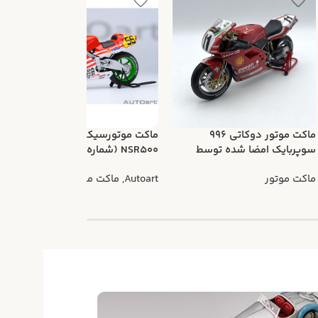
ماکت موتور دوکاتی 996
ماکت موتورسیکلت هوندا
سوپربایک امضا شده توسط
NSR500 (شماره 56 گان کوما)
م
تروی کرسر
ماکت موتور
Autoart
,
ماکت موتور
t