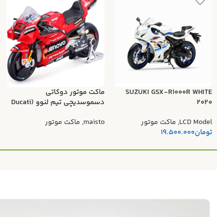
SUZUKI GSX-R1000R WHITE
ماکت موتور دوکاتی
2020
دسموسدیچی تیم لنوو (Ducati
Desmosedici Lenovo Team)
LCD Model
,
ماکت موتور
maisto
,
ماکت موتور
تومان
19.500.000