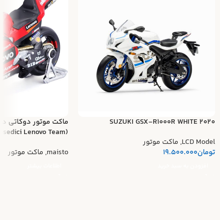
SUZUKI GSX-R1000R WHITE 2020
ماکت موتور دوکاتی د
(Ducati Desmosedici Lenovo Team)
LCD Model
,
ماکت موتور
تومان
19.500.000
maisto
,
ماکت موتور
افزودن به سبد خرید
اطلاعات بیشتر