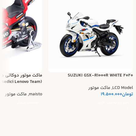
SUZUKI GSX-R1000R WHITE 2020
ماکت موتور دوکاتی د
(Ducati Desmosedici Lenovo Team)
LCD Model
,
ماکت موتور
تومان
19.500.000
maisto
,
ماکت موتور
افزودن به سبد خرید
اطلاعات بیشتر