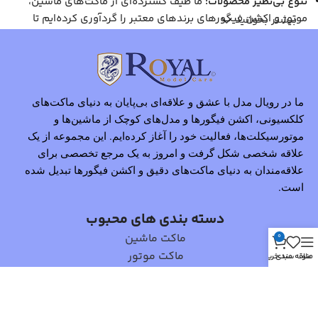
تنوع بی‌نظیر محصولات:
ما طیف گسترده‌ای از ماکت‌های ماشین،
موتور و اکشن فیگورهای برندهای معتبر را گردآوری کرده‌ایم تا
بیشتر بخوانید
پاسخگوی نیاز تمامی علاقه‌مندان باشیم.
کیفیت بالا:
تمامی محصولات ما از برترین برندهای جهانی انتخاب
شده‌اند و جزئیات دقیقی دارند که آن‌ها را برای کلکسیونرها و
علاقه‌مندان جذاب می‌کند.
خرید آسان و مطمئن:
با ارائه اطلاعات دقیق، تصاویر باکیفیت و
ما در رویال مدل با عشق و علاقه‌ای بی‌پایان به دنیای ماکت‌های
کلکسیونی، اکشن فیگورها و مدل‌های کوچک از ماشین‌ها و
امکان مقایسه محصولات، تجربه خرید آنلاین راحت و لذت‌بخشی را
برای مشتریان خود فراهم کرده‌ایم.
موتورسیکلت‌ها، فعالیت خود را آغاز کرده‌ایم. این مجموعه از یک
پشتیبانی و مشاوره تخصصی:
علاقه شخصی شکل گرفت و امروز به یک مرجع تخصصی برای
تیم ما آماده راهنمایی و پاسخگویی
به سوالات شماست تا بهترین انتخاب را داشته باشید.
علاقه‌مندان به دنیای ماکت‌های دقیق و اکشن فیگورها تبدیل شده
مأموریت ما
است.
دسته بندی های محبوب
هدف ما ارائه بهترین و خاص‌ترین ماکت‌های کلکسیونی و اکشن
ماکت ماشین
0
فیگورها به علاقه‌مندان این حوزه است. ما تلاش می‌کنیم تا با ارائه
ماکت موتور
منو
علاقه مندی
سبد خرید
محصولاتی بی‌نظیر، اطلاعات جامع و تجربه خریدی مطمئن، دنیای
اکشن فیگور
کوچک اما هیجان‌انگیز ماکت‌ها و اکشن فیگورها را برای شما زنده
کنیم.
لینک های مفید