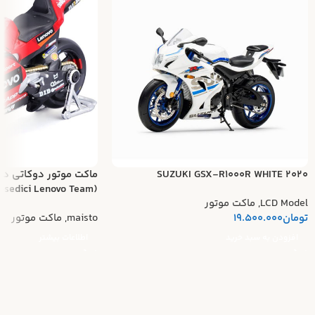
SUZUKI GSX-R1000R WHITE 2020
ماکت موتور دوکاتی د
(Ducati Desmosedici Lenovo Team)
LCD Model
,
ماکت موتور
تومان
19.500.000
maisto
,
ماکت موتور
افزودن به سبد خرید
اطلاعات بیشتر