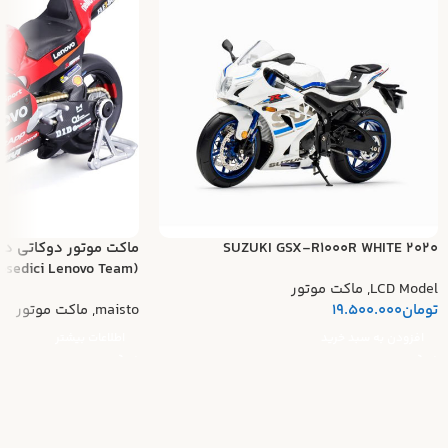
SUZUKI GSX-R1000R WHITE 2020
ماکت موتور دوکاتی د
(Ducati Desmosedici Lenovo Team)
LCD Model
,
ماکت موتور
تومان
19.500.000
maisto
,
ماکت موتور
افزودن به سبد خرید
اطلاعات بیشتر