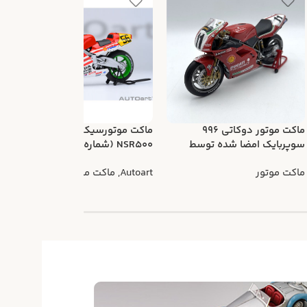
ماکت موتور دوکاتی 996
ماکت موتورسیکلت هوندا
سوپربایک امضا شده توسط
NSR500 (شماره 56 گان کوما)
م
تروی کرسر
ماکت موتور
Autoart
,
ماکت موتور
t