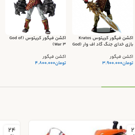
اکشن فیگور کریتوس Kratos
اکشن فیگور کریتوس (God of
بازی خدای جنگ گاد اف وار (God
War 3)
of WAR) برند نکا
اکشن فیگور
اکشن فیگور
تومان
3.900.000
تومان
4.800.000
18
2