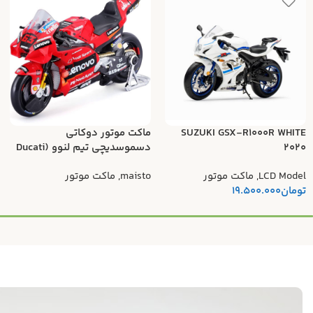
SUZUKI GSX-R1000R WHITE
ماکت موتور دوکاتی
2020
دسموسدیچی تیم لنوو (Ducati
Desmosedici Lenovo Team)
LCD Model
,
ماکت موتور
maisto
,
ماکت موتور
تومان
19.500.000