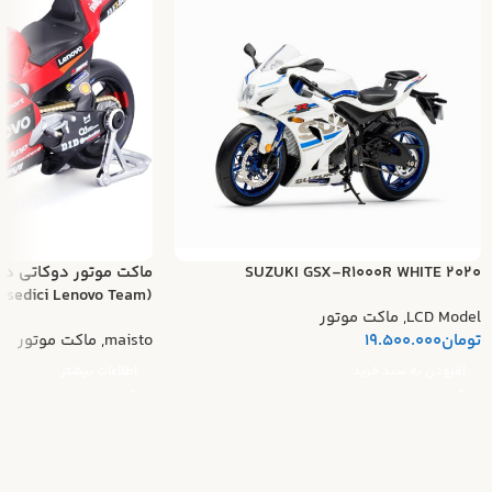
SUZUKI GSX-R1000R WHITE 2020
ماکت موتور دوکاتی د
(Ducati Desmosedici Lenovo Team)
LCD Model
,
ماکت موتور
تومان
19.500.000
maisto
,
ماکت موتور
افزودن به سبد خرید
اطلاعات بیشتر