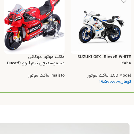
SUZUKI GSX-R1000R WHITE
ماکت موتور دوکاتی
2020
دسموسدیچی تیم لنوو (Ducati
Desmosedici Lenovo Team)
LCD Model
,
ماکت موتور
maisto
,
ماکت موتور
تومان
19.500.000