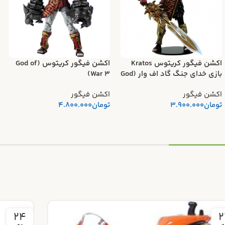
اکشن فیگور کریتوس Kratos
اکشن فیگور کریتوس (God of
بازی خدای جنگ گاد اف وار (God
War 3)
of WAR) برند نکا
اکشن فیگور
اکشن فیگور
تومان
3.900.000
تومان
4.800.000
18
2