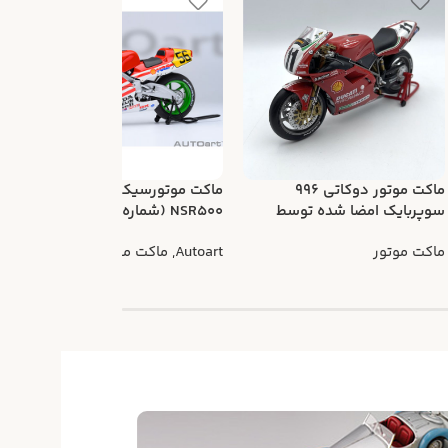
ماکت موتور دوکاتی 996
ماکت موتورسیکلت هوندا
سوپربایک امضا شده توسط
NSR500 (شماره 56 گان کوما)
م
تروی کرسر
ماکت موتور
Autoart
,
ماکت موتور
t